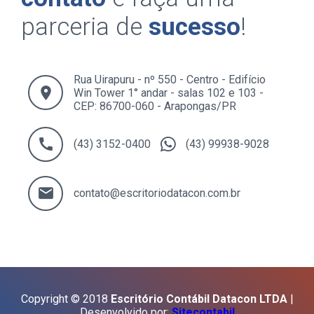
parceria de
sucesso
!
Rua Uirapuru - nº 550 - Centro - Edifício
location_on
Win Tower 1° andar - salas 102 e 103 -
CEP: 86700-060 - Arapongas/PR
call
(43) 3152-0400
(43) 99938-9028
email
contato@escritoriodatacon.com.br
Copyright © 2018
Escritório Contábil Datacon LTDA
|
Desenvolvido por:
Sitecontabil