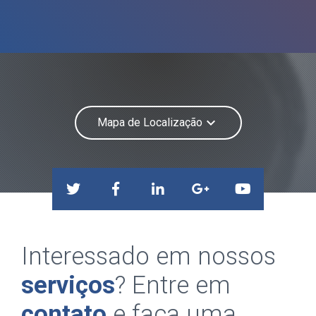
keyboard_arrow_down
Mapa de Localização
Interessado em nossos
serviços
? Entre em
contato
e faça uma