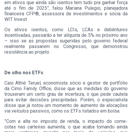
em ativos que ainda são isentos tem tudo pra ganhar força
até o fim de 2025”, falou Mariana Pulegio, planejadora
financeira CFP®, assessora de investimentos e sócia da
WIT Invest
Os ativos isentos, como LCIs, LCAs e debêntures
incentivadas, passarão a ter alíquota de 5% no próximo ano
– isso se as propostas sugeridas pelo governo federal
realmente passarem no Congresso, que demonstrou
resistência ao projeto.
De olho nos ETFs
Caio Athié Teruel, economista sócio e gestor de portfólio
da Cimo Family Office, disse que as medidas do governo
trouxeram um certo grau de incerteza, o que pede cautela
para evitar decisões precipitadas. Porém, o especialista
disse que já notou um momento de aumento de alocações
via veículos passivos, como os ETFs listados em bolsa.
”Com a alta no imposto de renda, o impacto do come-
cotas nas carteiras aumenta, o que acaba tornando ainda