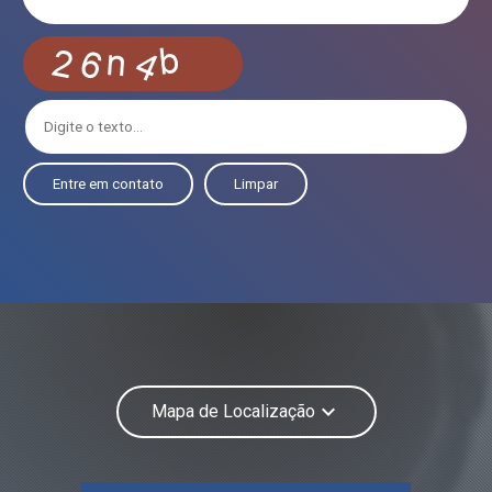
Entre em contato
Limpar
keyboard_arrow_down
Mapa de Localização