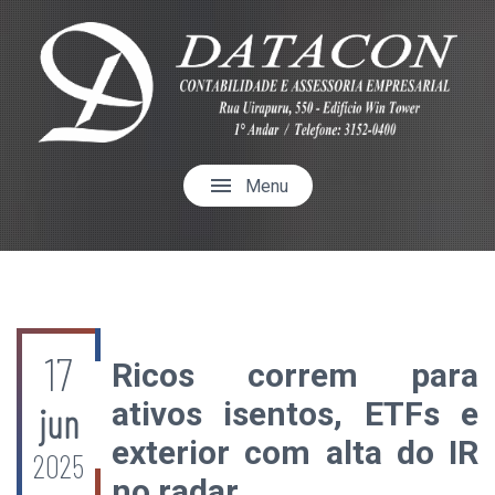
menu
Menu
17
Ricos correm para
ativos isentos, ETFs e
jun
exterior com alta do IR
2025
no radar