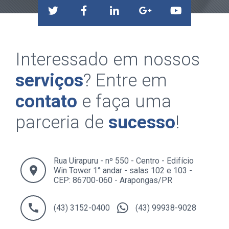
Interessado em nossos
serviços
? Entre em
contato
e faça uma
parceria de
sucesso
!
Rua Uirapuru - nº 550 - Centro - Edifício
location_on
Win Tower 1° andar - salas 102 e 103 -
CEP: 86700-060 - Arapongas/PR
call
(43) 3152-0400
(43) 99938-9028